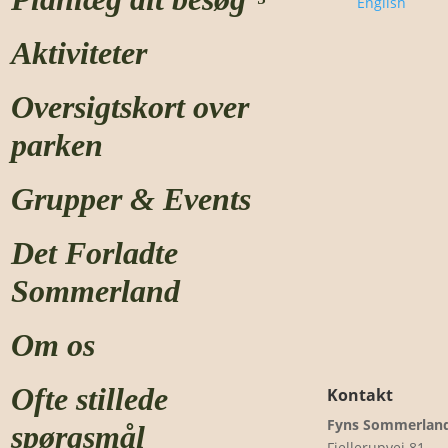
English
Aktiviteter
Oversigtskort over
parken
Grupper & Events
Det Forladte
Sommerland
Om os
Ofte stillede
Kontakt
Fyns Sommerlan
spørgsmål
Fjellerupvej 81,