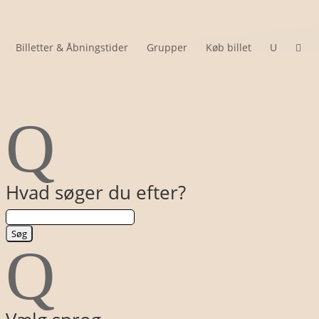
Billetter & Åbningstider
Grupper
Køb billet
U

Q
Hvad søger du efter?
Q