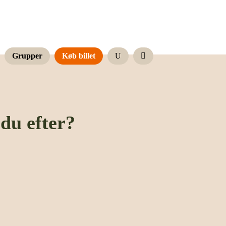
Grupper
Køb billet
U

du efter?