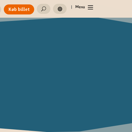
|
Menu
Køb billet
U
