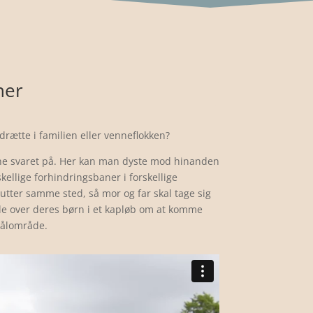
ner
rætte i familien eller venneflokken?
ne svaret på. Her kan man dyste mod hinanden
skellige forhindringsbaner i forskellige
utter samme sted, så mor og far skal tage sig
de over deres børn i et kapløb om at komme
målområde.