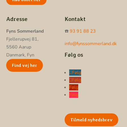
Adresse
Kontakt
Fyns Sommerland
☎️
93 91 88 23
Fjellerupvej 81,
info@fynssommerland.dk
5560 Aarup
Følg os
Danmark, Fyn
Find vej her
Følg
Følg
Følg
Følg
Tilmeld nyhedsbrev