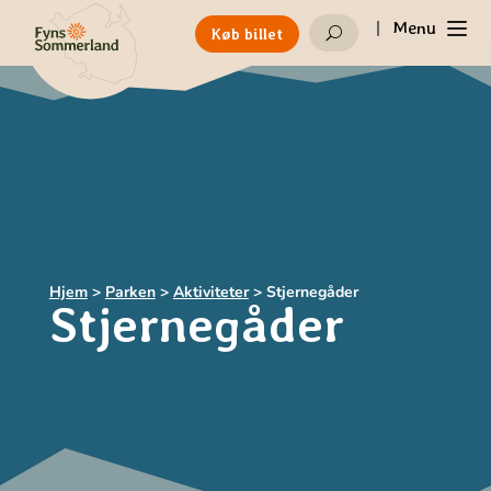
|
Menu
Køb billet
U
Hjem
>
Parken
>
Aktiviteter
>
Stjernegåder
Stjernegåder