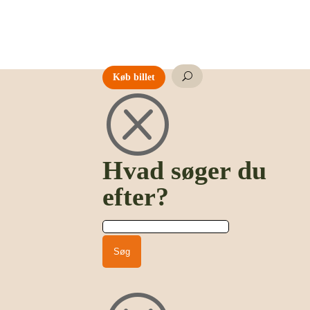
U
Køb billet
Q
Hvad søger du
efter?