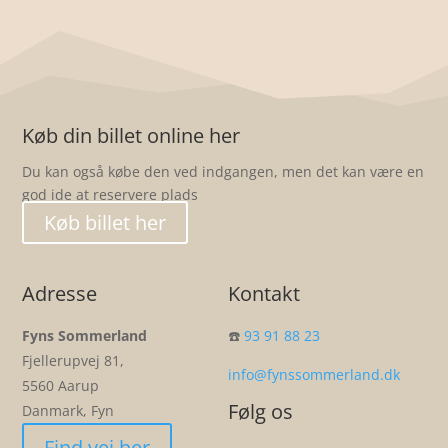
Køb din billet online her
Du kan også købe den ved indgangen, men det kan være en
god ide at reservere plads
Køb billet her
Adresse
Kontakt
Fyns Sommerland
☎️
93 91 88 23
Fjellerupvej 81,
info@fynssommerland.dk
5560 Aarup
Følg os
Danmark, Fyn
Find vej her