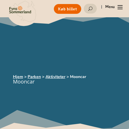
|
Menu
Køb billet
U
Hjem
>
Parken
>
Aktiviteter
>
Mooncar
Mooncar