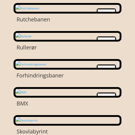
Rutchebanen
Rullerør
Forhindringsbaner
BMX
Skovlabyrint